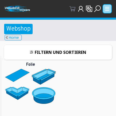
Benutzerdaten
Sprachauswahl
Menü ö
Suchfenste
Webshop
Home
FILTERN UND SORTIEREN
Folie