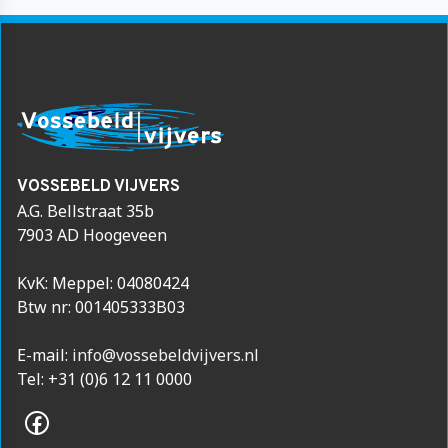
VOSSEBELD VIJVERS
A.G. Bellstraat 35b
7903 AD Hoogeveen
Suche auf der Website
KvK: Meppel: 04080424
Stichwort:
Btw nr: 001405333B03
E-mail:
info@vossebeldvijvers.nl
Gefunden:
Tel: +31 (0)6 12 11 0000
schließen
Facebook