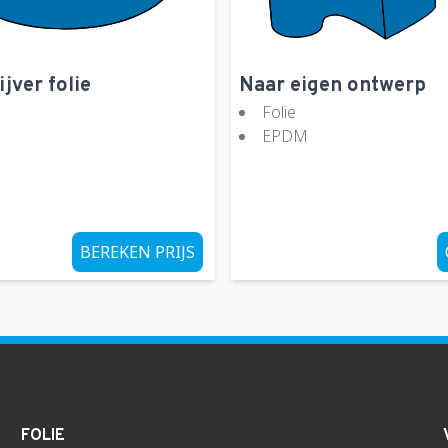
Gevonden:
Sluiten
jver folie
Naar eigen ontwerp
Folie
EPDM
BEREKEN PRIJS
FOLIE