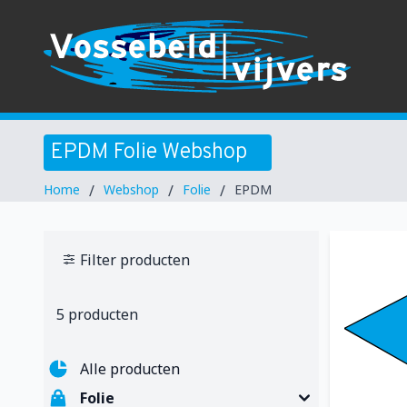
EPDM Folie Webshop
Home
/
Webshop
/
Folie
/
EPDM
Filter producten
5 producten
Alle producten
Folie