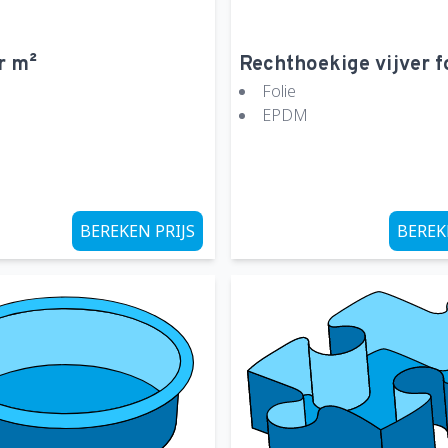
r m²
Rechthoekige vijver f
Folie
EPDM
BEREKEN PRIJS
BEREK
Zoeken in de website
Zoekwoord: