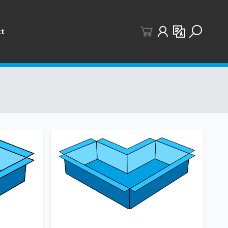
Gebruikersgegevens
Taalkeuze
ct
Zoeksche