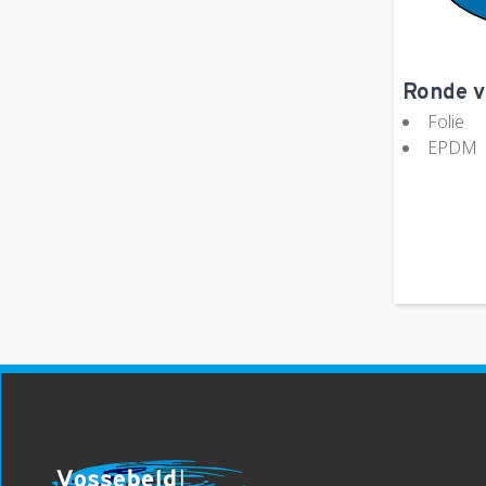
Ronde vi
Folie
EPDM