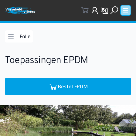
Gebruikersgegevens
Taalkeuze
Open 
Zoekscher
Folie
Open contextmenu
Toepassingen EPDM
Bestel EPDM